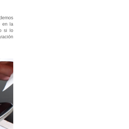
odemos
e en la
 si lo
ración