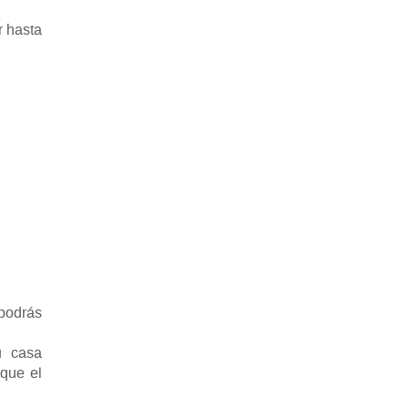
r hasta
 podrás
u casa
 que el