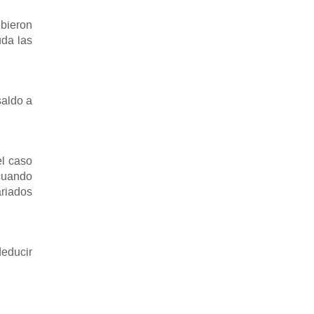
bieron
uda las
saldo a
el caso
 cuando
ariados
deducir