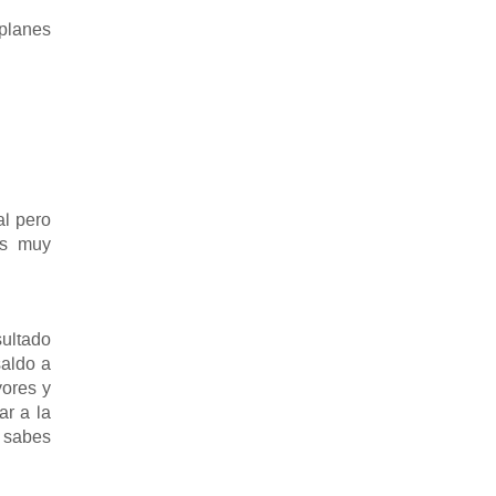
 planes
al pero
es muy
sultado
aldo a
yores y
ar a la
s sabes